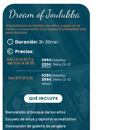
Dream of Joulukka
Una aventura en familia con elfos, juegos en la
nieve y un encuentro muy especial preparado solo
para vosotros.
Duración:
3h 30min
Precios:
Del 1.11 al 20.11 y
295
€
/Adultos
del 3.01 al 28.03
230
€
/Niño (2-12
años)
329
€
/Adultos
Del 21.11 al 2.01
256
€
/Niño (2-12
años)
QUÉ INCLUYE
Bienvenida al bosque de los elfos
Escuela de elfos y diploma acreditativo
Decoración de galleta de jengibre