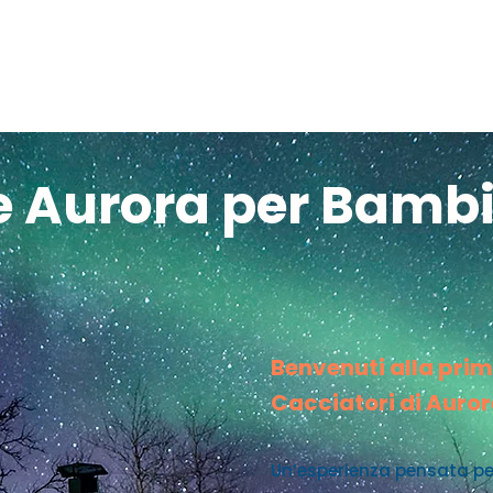
 Aurora per Bambi
Benvenuti alla prim
Cacciatori di Auror
Un’esperienza pensata per