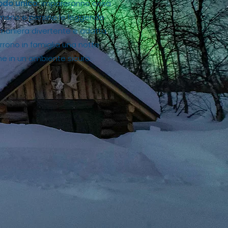
modo unico:
impareranno cosa
rmano e persino le leggende
 maniera divertente e adatta
orrono in famiglia una notte
ne in un ambiente sicuro.