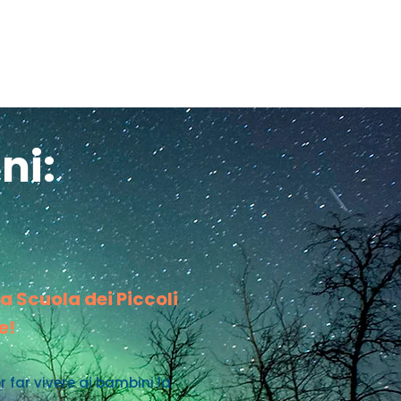
ni:
a Scuola dei Piccoli
e!
 far vivere ai bambini la