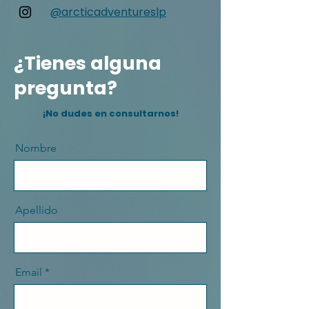
@arcticadventures
lp
¿Tienes alguna
pregunta?
¡No dudes en consultarnos!
Nombre
Apellido
Email