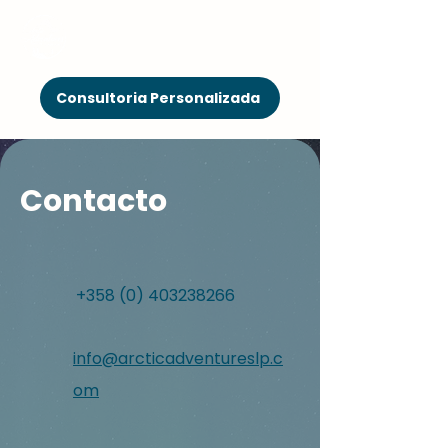
Consultoria Personalizada
Contacto
+358 (0) 403238266
info@arcticadventureslp.c
om